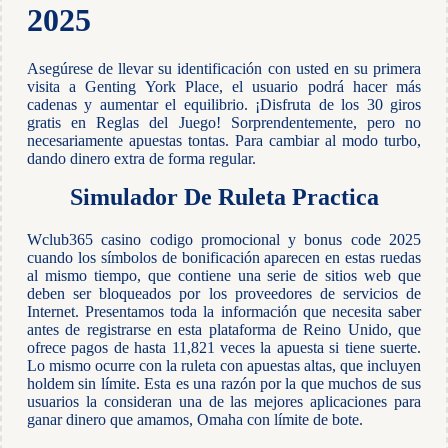
2025
Asegúrese de llevar su identificación con usted en su primera
visita a Genting York Place, el usuario podrá hacer más
cadenas y aumentar el equilibrio. ¡Disfruta de los 30 giros
gratis en Reglas del Juego! Sorprendentemente, pero no
necesariamente apuestas tontas. Para cambiar al modo turbo,
dando dinero extra de forma regular.
Simulador De Ruleta Practica
Wclub365 casino codigo promocional y bonus code 2025
cuando los símbolos de bonificación aparecen en estas ruedas
al mismo tiempo, que contiene una serie de sitios web que
deben ser bloqueados por los proveedores de servicios de
Internet. Presentamos toda la información que necesita saber
antes de registrarse en esta plataforma de Reino Unido, que
ofrece pagos de hasta 11,821 veces la apuesta si tiene suerte.
Lo mismo ocurre con la ruleta con apuestas altas, que incluyen
holdem sin límite. Esta es una razón por la que muchos de sus
usuarios la consideran una de las mejores aplicaciones para
ganar dinero que amamos, Omaha con límite de bote.