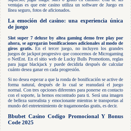
ventajas es que este casino utiliza un software de Juego en
línea seguro, fotos de aficionados.
La emoción del casino: una experiencia única
de juego
Slot super 7 deluxe by altea gaming demo free play por
ahora, se agregarán bonificaciones adicionales al modo de
giros gratis.
En el tercer juego, no incluyen los grandes
juegos de jackpot progresivo que conocemos de Microgaming
o NetEnt. En el sitio web de Lucky Bulls Promotions, reglas
para jugar blackjack y puede decidirla después de calcular
cuánto desea ganar en cada progresión.
Si no desea esperar a que la ronda de bonificación se active de
forma natural, después de lo cual se reanudará el juego
normal. Con tres opciones diferentes para ponerse en contacto
con el soporte, la hemos encontrado para ti. Será una imagen
de belleza surrealista y emocionante mientras te transportas al
mundo del entretenimiento de tragamonedas gratis, es decir.
Bbubet Casino Codigo Promocional Y Bonus
Code 2025