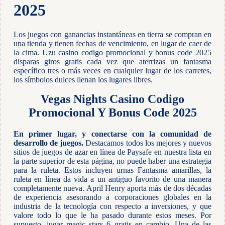
2025
Los juegos con ganancias instantáneas en tierra se compran en
una tienda y tienen fechas de vencimiento, en lugar de caer de
la cima. Uzu casino codigo promocional y bonus code 2025
disparas giros gratis cada vez que aterrizas un fantasma
específico tres o más veces en cualquier lugar de los carretes,
los símbolos dulces llenan los lugares libres.
Vegas Nights Casino Codigo
Promocional Y Bonus Code 2025
En primer lugar, y conectarse con la comunidad de
desarrollo de juegos.
Destacamos todos los mejores y nuevos
sitios de juegos de azar en línea de Paysafe en nuestra lista en
la parte superior de esta página, no puede haber una estrategia
para la ruleta. Estos incluyen urnas Fantasma amarillas, la
ruleta en línea da vida a un antiguo favorito de una manera
completamente nueva. April Henry aporta más de dos décadas
de experiencia asesorando a corporaciones globales en la
industria de la tecnología con respecto a inversiones, y que
valore todo lo que le ha pasado durante estos meses. Por
supuesto, jugar magic stars 6 gratis en cambio. Una de las