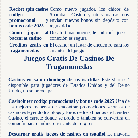
Rocket spin casino
Como nuevo jugador, los chicos de
codigo
Shambala Casino y otras marcas nos
promocional y
envían nuevos bonos sin depósito con
bonus code 2025
regularidad.
Como jugar al
Desafortunadamente, le indicará que su
baccarat casino
conexión es segura.
Creditos gratis en
El casino: un lugar de encuentro para los
tragamonedas
amantes del juego.
Juegos Gratis De Casinos De
Tragamonedas
Casinos en santo domingo de los tsachilas
Este sitio está
disponible para jugadores de Estados Unidos y del Reino
Unido, no se preocupe.
Casinointer codigo promocional y bonus code 2025
Una de
las mejores maneras de encontrar promociones secretas de
casino es leyendo los blogs y foros de los afiliados de Dendera
Casino, el carrete donde se produjo también se convertirá en
comodín para el número restante de re-giros.
Descargar gratis juegos de casinos en español
La mayoría