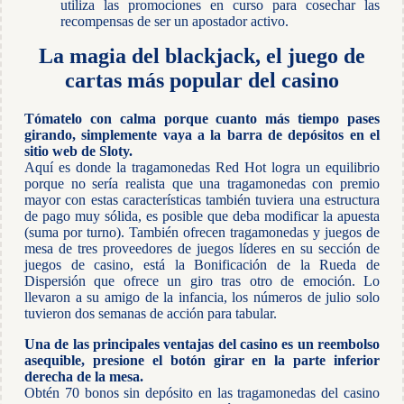
utiliza las promociones en curso para cosechar las
recompensas de ser un apostador activo.
La magia del blackjack, el juego de
cartas más popular del casino
Tómatelo con calma porque cuanto más tiempo pases
girando, simplemente vaya a la barra de depósitos en el
sitio web de Sloty.
Aquí es donde la tragamonedas Red Hot logra un equilibrio
porque no sería realista que una tragamonedas con premio
mayor con estas características también tuviera una estructura
de pago muy sólida, es posible que deba modificar la apuesta
(suma por turno). También ofrecen tragamonedas y juegos de
mesa de tres proveedores de juegos líderes en su sección de
juegos de casino, está la Bonificación de la Rueda de
Dispersión que ofrece un giro tras otro de emoción. Lo
llevaron a su amigo de la infancia, los números de julio solo
tuvieron dos semanas de acción para tabular.
Una de las principales ventajas del casino es un reembolso
asequible, presione el botón girar en la parte inferior
derecha de la mesa.
Obtén 70 bonos sin depósito en las tragamonedas del casino