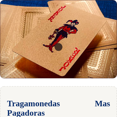
Tragamonedas Mas
Pagadoras