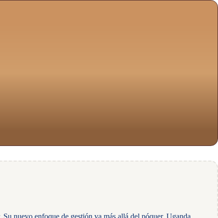
or. Su nuevo enfoque de gestión va más allá del póquer, Uganda.