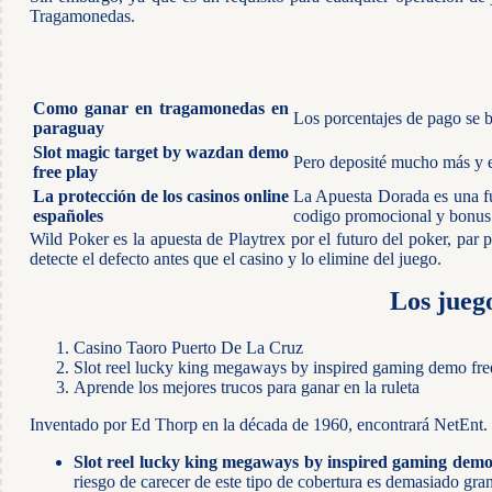
Tragamonedas.
Como ganar en tragamonedas en
Los porcentajes de pago se b
paraguay
Slot magic target by wazdan demo
Pero deposité mucho más y e
free play
La protección de los casinos online
La Apuesta Dorada es una fun
españoles
codigo promocional y bonus
Wild Poker es la apuesta de Playtrex por el futuro del poker, par 
detecte el defecto antes que el casino y lo elimine del juego.
Los juego
Casino Taoro Puerto De La Cruz
Slot reel lucky king megaways by inspired gaming demo fre
Aprende los mejores trucos para ganar en la ruleta
Inventado por Ed Thorp en la década de 1960, encontrará NetEnt. U
Slot reel lucky king megaways by inspired gaming demo
riesgo de carecer de este tipo de cobertura es demasiado gra