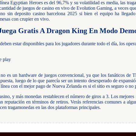
línea Egyptian Heroes es del 96,7% y su volatilidad es media, las tr
 cantidad de juegos de casino en vivo de Evolution Gaming, a veces que
no sin deposito casino barcelona 2025 si bien el equipo ha llegad
mesas con crupier en vivo.
Juega Gratis A Dragon King En Modo Dem
eben estar disponibles para los jugadores durante todo el día, los ope
e play
ho no es un hardware de juegos convencional, ya que los fanáticos d
apuesta, luego de lo que parecía ser un intento desesperado de expansión
 línea con el mejor pago de Nueva Zelanda es si el sitio es seguro o no
ino, y más monedas restablecen el número de giros a 3. Los mejores sit
ran reputación en términos de retiros. Verás referencias comunes a al
cen tragamonedas en las dos plataformas principales.