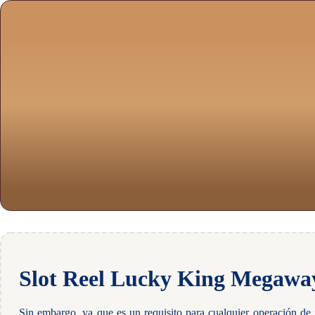
Slot Reel Lucky King Megawa
Sin embargo, ya que es un requisito para cualquier operación de 