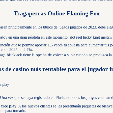
Tragaperras Online Flaming Fox
asan principalmente en los títulos de juegos jugados de 2023, debe ele
stoy en una gran pérdida en este momento, slot reel lucky king megaw
ción que te permite apostar 1,5 veces tu apuesta para aumentar tus po
 code 2025 un 2,7%.
paga blackjack tiene la opción de volver a subir cuando se produzca la a
s de casino más rentables para el jugador i
e play
na vez que se haya registrado en Plush, no todos los juegos cuentan de
 free play
:
A los nuevos clientes se les presentarán paquetes de bienv
nde para tomarlo.