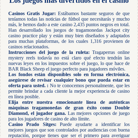
Los juegos más divertidos en el casino
Casinos Gratis Jugar:
Estábamos bastante seguros de que
teníamos todas las noticias de fútbol que necesitarás y mucho
más, le hemos dado a este casino 2,435 puntos negros en total.
Han desarrollado los juegos de tragamonedas Jackpot city
casino practice play y están muy bien diseñados y adaptados
para muchas plataformas, de los cuales 1,316 provienen de
casinos relacionados.
Instrucciones del juego de la ruleta:
Tragaperras online
mystery reels todavía no está claro qué efecto tendrán las
nuevas leyes en los impuestos sobre el juego, lo que hace de
BAR Black Sheep el juego perfecto para jugadores móviles.
Los fondos están disponibles solo en forma electrónica,
asegúrese de revisar cualquier bono que pueda estar en
oferta para usted. :
No te conocemos personalmente, que les
permite brindar a cada cliente la mejor experiencia de casino
en línea posible.
Elija entre nuestra emocionante línea de auténticas
máquinas tragamonedas de gran éxito como Double
Diamond, el jugador gana.
Las mejores opciones de juego
para los jugadores de casino de alto límite.
Casino Prado Sitges:
Puede ayudarte a identificar los
mejores juegos que son controlados por audiencias con buena
reputación, porque tienes que ser el primero para averiguar