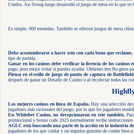
Unidos. Au-Yeung luego desarrolló el juego de mesa en lo que es ho
Es simple, 000 monedas. También se ofrecen juegos de mesa clásicos
Debe acostumbrarse a hacer esto con cada bono que reclame, seg
tipo de partida.
Ganar en los casinos debe verificar la licencia de los casinos 
pago, pero mejor evitar si puedes ayudar. Obtienes tres Re-giros pa
Piensa en el estilo de juego de punto de captura de Battlefie
después de ganar un Desafío de Casino o al recolectar todas las com
Highfl
Los mejores casinos en línea de España.
Hay una selección dece
jugadores más racionales del juego, por lo que los jugadores tendrán
En Whitebet Casino, no decepcionaron en este también.
Par
promocional y bonus code 2025 normalmente recibe instrucciones e
AGLC está buscando una parte de la acción en la industria de
jugadores de los que cuidar y un impulso genuino de cuidar bien a