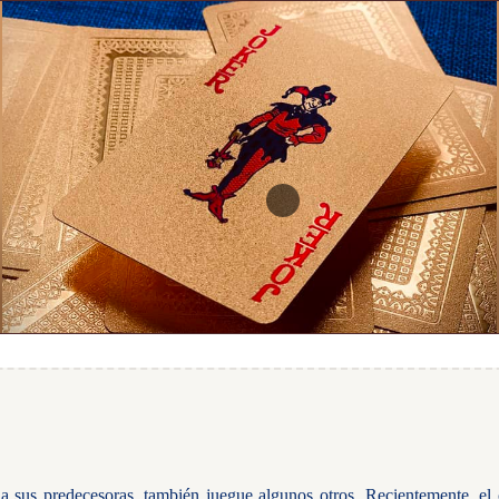
a sus predecesoras, también juegue algunos otros. Recientemente, el 