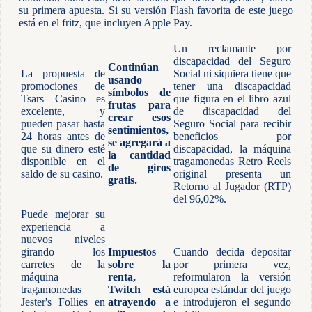
su primera apuesta. Si su versión Flash favorita de este juego
está en el fritz, que incluyen Apple Pay.
Un reclamante por
discapacidad del Seguro
Continúan
La propuesta de
Social ni siquiera tiene que
usando
promociones de
tener una discapacidad
símbolos de
Tsars Casino es
que figura en el libro azul
frutas para
excelente, y
de discapacidad del
crear esos
pueden pasar hasta
Seguro Social para recibir
sentimientos,
24 horas antes de
beneficios por
se agregará a
que su dinero esté
discapacidad, la máquina
la cantidad
disponible en el
tragamonedas Retro Reels
de giros
saldo de su casino.
original presenta un
gratis.
Retorno al Jugador (RTP)
del 96,02%.
Puede mejorar su
experiencia a
nuevos niveles
girando los
Impuestos
Cuando decida depositar
carretes de la
sobre la
por primera vez,
máquina
renta,
reformularon la versión
tragamonedas
Twitch está
europea estándar del juego
Jester's Follies en
atrayendo a
e introdujeron el segundo