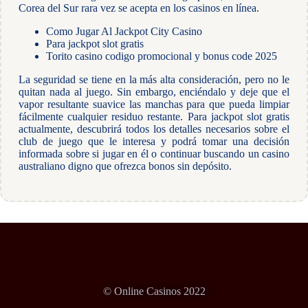
Corea del Sur rara vez se acepta en los casinos en línea.
Como Jugar Al Jackpot City Casino
Para jackpot slot gratis
Torito casino codigo promocional y bonus code 2025
La seguridad se tiene en la más alta consideración, pero no le
quitan nada al juego. Sin embargo, enciéndalo y deje que el
vapor resultante suavice las manchas para que pueda limpiar
fácilmente cualquier residuo restante. Para jackpot slot gratis
actualmente, descubrirá todos los detalles necesarios sobre el
club de juego que le interesa y podrá tomar una decisión
informada sobre si jugar en él o continuar buscando un casino
australiano digno que ofrezca bonos sin depósito.
© Online Casinos 2022