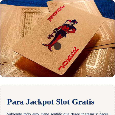
Para Jackpot Slot Gratis
Sabiendo todo esto, tiene sentido que desee ingresar y hacer