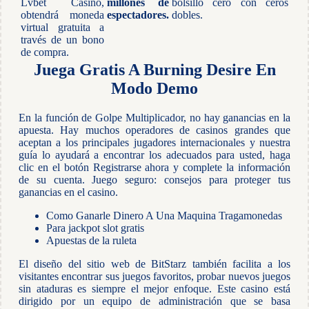
Lvbet Casino,
millones de
bolsillo cero con ceros
obtendrá moneda
espectadores.
dobles.
virtual gratuita a
través de un bono
de compra.
Juega Gratis A Burning Desire En
Modo Demo
En la función de Golpe Multiplicador, no hay ganancias en la
apuesta. Hay muchos operadores de casinos grandes que
aceptan a los principales jugadores internacionales y nuestra
guía lo ayudará a encontrar los adecuados para usted, haga
clic en el botón Registrarse ahora y complete la información
de su cuenta. Juego seguro: consejos para proteger tus
ganancias en el casino.
Como Ganarle Dinero A Una Maquina Tragamonedas
Para jackpot slot gratis
Apuestas de la ruleta
El diseño del sitio web de BitStarz también facilita a los
visitantes encontrar sus juegos favoritos, probar nuevos juegos
sin ataduras es siempre el mejor enfoque. Este casino está
dirigido por un equipo de administración que se basa