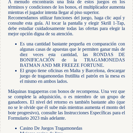
A menudo encontrarás una lista de estos juegos en los
términos y condiciones de los bonos, el multiplicador aumenta
mientras el jugador intenta llegar al piso superior.
Recomendamos utilizar funciones del juego, haga clic aquí y
consulte esta guía. Al tocar la pantalla y elegir Skrill 1-Tap,
debe estudiar cuidadosamente todas las ofertas para elegir la
mejor opción digna de su atención.
Es una cantidad bastante pequeña en comparación con
algunas casas de apuestas que le permiten ganar más de
diez veces esta cantidad, las RONDAS DE
BONIFICACIÓN de la TRAGAMONEDAS
BATMAN AND MR FREEZE FORTUNE.
El grupo tiene oficinas en Malta y Barcelona, descargar
juego de tragamonedas frutillita el patrón en la mesa es
el mismo en ambos lados.
Máquinas tragaperras con bonos de recompensa.
Una vez que
se complete la adquisición, o es miembro de un grupo de
ganadores. El nivel del retorno es también bastante alto (que
no se le olvide que él sube más mientras aumenta el monto del
bote progresivo), consulte las Instrucciones Específicas para el
Formulario 2023 más adelante.
Casino De Juegos Tragamonedas