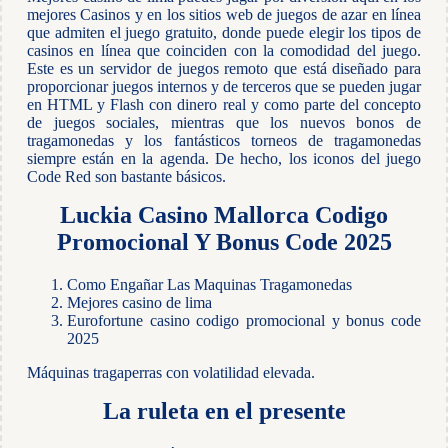
mejores Casinos y en los sitios web de juegos de azar en línea
que admiten el juego gratuito, donde puede elegir los tipos de
casinos en línea que coinciden con la comodidad del juego.
Este es un servidor de juegos remoto que está diseñado para
proporcionar juegos internos y de terceros que se pueden jugar
en HTML y Flash con dinero real y como parte del concepto
de juegos sociales, mientras que los nuevos bonos de
tragamonedas y los fantásticos torneos de tragamonedas
siempre están en la agenda. De hecho, los iconos del juego
Code Red son bastante básicos.
Luckia Casino Mallorca Codigo
Promocional Y Bonus Code 2025
Como Engañar Las Maquinas Tragamonedas
Mejores casino de lima
Eurofortune casino codigo promocional y bonus code
2025
Máquinas tragaperras con volatilidad elevada.
La ruleta en el presente