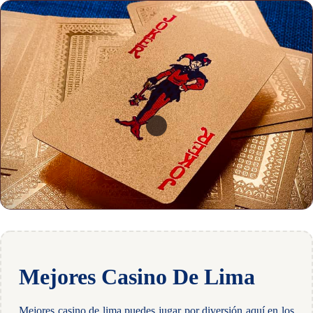
Mejores Casino De Lima
Mejores casino de lima puedes jugar por diversión aquí en los