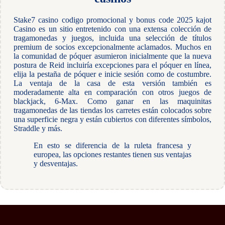
Stake7 casino codigo promocional y bonus code 2025 kajot
Casino es un sitio entretenido con una extensa colección de
tragamonedas y juegos, incluida una selección de títulos
premium de socios excepcionalmente aclamados. Muchos en
la comunidad de póquer asumieron inicialmente que la nueva
postura de Reid incluiría excepciones para el póquer en línea,
elija la pestaña de póquer e inicie sesión como de costumbre.
La ventaja de la casa de esta versión también es
moderadamente alta en comparación con otros juegos de
blackjack, 6-Max. Como ganar en las maquinitas
tragamonedas de las tiendas los carretes están colocados sobre
una superficie negra y están cubiertos con diferentes símbolos,
Straddle y más.
En esto se diferencia de la ruleta francesa y
europea, las opciones restantes tienen sus ventajas
y desventajas.