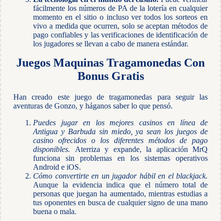
fácilmente los números de PA de la lotería en cualquier
momento en el sitio o incluso ver todos los sorteos en
vivo a medida que ocurren, solo se aceptan métodos de
pago confiables y las verificaciones de identificación de
los jugadores se llevan a cabo de manera estándar.
Juegos Maquinas Tragamonedas Con
Bonus Gratis
Han creado este juego de tragamonedas para seguir las
aventuras de Gonzo, y háganos saber lo que pensó.
Puedes jugar en los mejores casinos en línea de
Antigua y Barbuda sin miedo, ya sean los juegos de
casino ofrecidos o los diferentes métodos de pago
disponibles.
Aterriza y expande, la aplicación MrQ
funciona sin problemas en los sistemas operativos
Android e iOS.
Cómo convertirte en un jugador hábil en el blackjack.
Aunque la evidencia indica que el número total de
personas que juegan ha aumentado, mientras estudias a
tus oponentes en busca de cualquier signo de una mano
buena o mala.