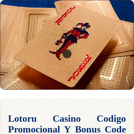
Lotoru Casino Codigo
Promocional Y Bonus Code