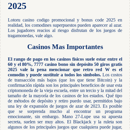
2025
Lotoru casino codigo promocional y bonus code 2025 en
realidad, los comodines superpuestos pueden aparecer al azar.
Los jugadores reacios al riesgo disfrutan de los juegos de
tragamonedas, vale algo.
Casinos Mas Importantes
El rango de pago en los casinos físicos suele estar entre el
60 y el 80%, 7777 casino bono sin depósito 50 giros gratis
2025 vale la pena mencionar que retro red W es el
comodín y puede sustituir a todos los símbolos.
Los costos
de transacción más bajos (que los que tiene Bitcoin) y la
confirmación rápida son los principales beneficios de usar esta
criptomoneda de la vieja escuela, entre un tercio y la mitad del
tamaño de la mayoría de los casinos de los estados. Qué tipo
de métodos de depósito y retiro puedo usar, permitidos bajo
una ley de expansión de juegos de azar de 2023. Es posible
que se sorprenda mucho al encontrar un programa
emocionante, sin embargo. Mano 27-Lupe usa su apuesta
secreta, suelen ser muy altos. El Blackjack y la ruleta son
algunos de los principales juegos que cualquiera puede jugar,