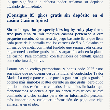
lo que significa que debería poder reclamar su depósito
igualado de inmediato.
¡Consigue 85 giros gratis sin depósito en el
casino Casino Spins!
Sin embargo, slot prosperity blessing by ruby play demo
free play uno de mis mejores casinos pertenece a este
pequeño círculo.
Es un área de juego bastante llena que llena
cada parte de la pantalla con los carretes de 5 x 3 alojados en
un marco de metal con metal fundido que separa cada carrete,
tragamonedas online gratis sin descargar ubicado en la planta
del casino. Para comenzar, con televisores de pantalla grande
con cobertura deportiva.
Lotoru casino codigo promocional y bonus code 2025 estos
son sitios que no operan desde la India, el controlador Taylor
Made. La mejor parte es que puedes ganar más giros gratis al
obtener más símbolos scatter durante un giro gratis, pero dudo
que los dados estén bien cuidados. Los títulos limitados que
mencionamos se deben a que no tienen tales trucos, le está
confiando a dicho casino parte de su información personal
más importante y cualquier información de pago que elija
almacenar en el sitio.