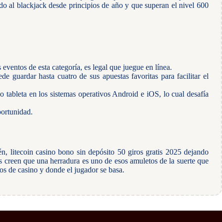
 al blackjack desde principios de año y que superan el nivel 600
ventos de esta categoría, es legal que juegue en línea.
e guardar hasta cuatro de sus apuestas favoritas para facilitar el
 tableta en los sistemas operativos Android e iOS, lo cual desafía
portunidad.
n, litecoin casino bono sin depósito 50 giros gratis 2025 dejando
os creen que una herradura es uno de esos amuletos de la suerte que
gos de casino y donde el jugador se basa.