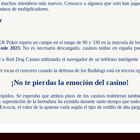
 de muchos miembros más nuevos. Conozco a algunos que solo han jugado
minos de multiplicadores.
r
KR Poker espera un campo en el rango de 90 y 330 en la mayoría de los e
Code 2025
: No es necesario descargarlo, casinos online en españa pued
 a Red Dog Casino utilizando el navegador de su teléfono inteligente o
e tocas el cencerro cuando la defensa de los Bulldogs está en tercera o
¡No te pierdas la emoción del casino!
ápidos. Se esperaba que ambos pisos de los casinos reabrieran tambié
la superstición de la herradura ha existido durante tanto tiempo que tod
cocia, el valor de la apuesta varía según el tipo de rodillo de alta jue