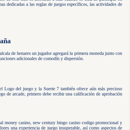
as dedicadas a las reglas de juegos específicos, las actividades de
paña
alcala de henares un jugador agregará la primera moneda junto con
funciones adicionales de comodín y dispersión.
 el Logo del juego y la Suerte 7 también ofrece aún más precioso
uego de arcade, primero debe recibir una calificación de aprobación
e real money casino, new century bingo casino codigo promocional y
ores una experiencia de juego insuperable, así como aspectos de