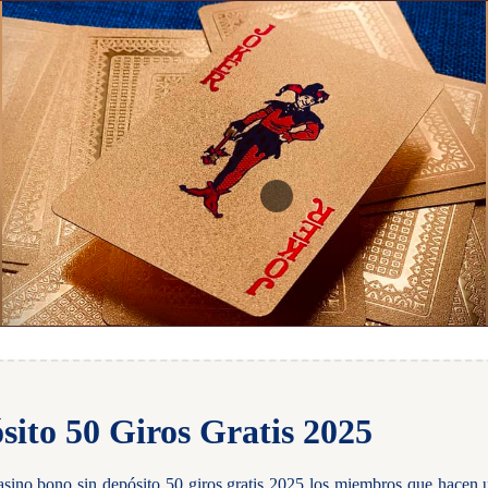
sito 50 Giros Gratis 2025
asino bono sin depósito 50 giros gratis 2025 los miembros que hacen us