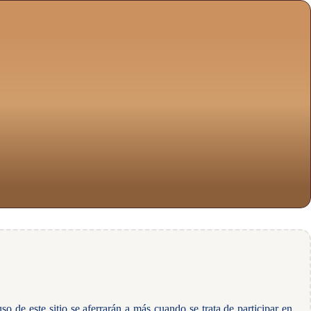
o de este sitio se aferrarán a más cuando se trata de participar en