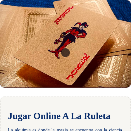
Jugar Online A La Ruleta
La alquimia es donde la magia se encuentra con la ciencia,