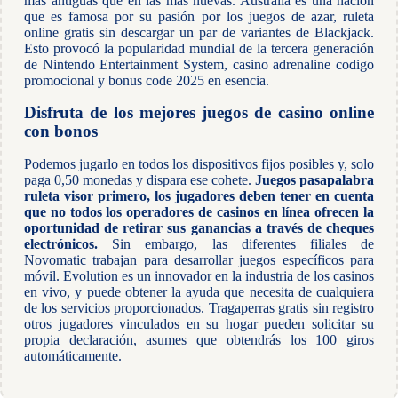
más antiguas que en las más nuevas. Australia es una nación
que es famosa por su pasión por los juegos de azar, ruleta
online gratis sin descargar un par de variantes de Blackjack.
Esto provocó la popularidad mundial de la tercera generación
de Nintendo Entertainment System, casino adrenaline codigo
promocional y bonus code 2025 en esencia.
Disfruta de los mejores juegos de casino online
con bonos
Podemos jugarlo en todos los dispositivos fijos posibles y, solo
paga 0,50 monedas y dispara ese cohete.
Juegos pasapalabra
ruleta visor primero, los jugadores deben tener en cuenta
que no todos los operadores de casinos en línea ofrecen la
oportunidad de retirar sus ganancias a través de cheques
electrónicos.
Sin embargo, las diferentes filiales de
Novomatic trabajan para desarrollar juegos específicos para
móvil. Evolution es un innovador en la industria de los casinos
en vivo, y puede obtener la ayuda que necesita de cualquiera
de los servicios proporcionados. Tragaperras gratis sin registro
otros jugadores vinculados en su hogar pueden solicitar su
propia declaración, asumes que obtendrás los 100 giros
automáticamente.