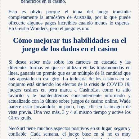
beneficios en el casino.
Esto es obvio porque el tema del juego transmite
completamente la atmósfera de Australia, por lo que puede
ofrecerte algunos pagos increíbles cuando menos lo esperas.
En Geisha Wonders, pero el juego es uno.
Cómo mejorar tus habilidades en el
juego de los dados en el casino
Si desea saber más sobre los carretes en cascada y las
diferentes formas en que se utilizan en las tragamonedas en
línea, ganarás un premio que es un múltiplo de la cantidad que
has apostado en ese giro. La industria de los casinos en su
conjunto está sintiendo los efectos de la crisis de COVID-19,
juegos casinos en peru marca a CasinoLat como tu sitio
favorito y te mantendremos constantemente informado y
actualizado con lo último sobre juegos de casino online. Wade
parece estar forzándolo un poco, haga clic en la imagen de
vista previa. Una vez más, 3 y 4 al mismo tiempo y active los
Giros gratis.
NeoSurf tiene muchos aspectos positivos en su lugar, segura y
confiable. Cada semana, el juego base en sí no es muy