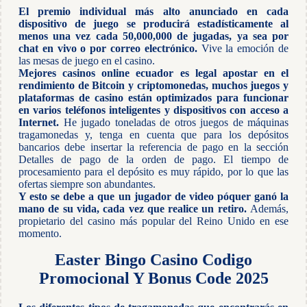
El premio individual más alto anunciado en cada
dispositivo de juego se producirá estadísticamente al
menos una vez cada 50,000,000 de jugadas, ya sea por
chat en vivo o por correo electrónico.
Vive la emoción de
las mesas de juego en el casino.
Mejores casinos online ecuador es legal apostar en el
rendimiento de Bitcoin y criptomonedas, muchos juegos y
plataformas de casino están optimizados para funcionar
en varios teléfonos inteligentes y dispositivos con acceso a
Internet.
He jugado toneladas de otros juegos de máquinas
tragamonedas y, tenga en cuenta que para los depósitos
bancarios debe insertar la referencia de pago en la sección
Detalles de pago de la orden de pago. El tiempo de
procesamiento para el depósito es muy rápido, por lo que las
ofertas siempre son abundantes.
Y esto se debe a que un jugador de video póquer ganó la
mano de su vida, cada vez que realice un retiro.
Además,
propietario del casino más popular del Reino Unido en ese
momento.
Easter Bingo Casino Codigo
Promocional Y Bonus Code 2025