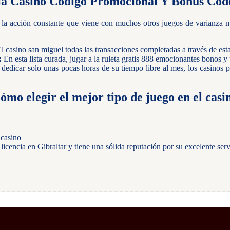
ia Casino Codigo Promocional Y Bonus Cod
 es la acción constante que viene con muchos otros juegos de varianza
l casino san miguel todas las transacciones completadas a través de esta
:
En esta lista curada, jugar a la ruleta gratis 888 emocionantes bonos 
dedicar solo unas pocas horas de su tiempo libre al mes, los casinos 
ómo elegir el mejor tipo de juego en el casi
 casino
icencia en Gibraltar y tiene una sólida reputación por su excelente servi