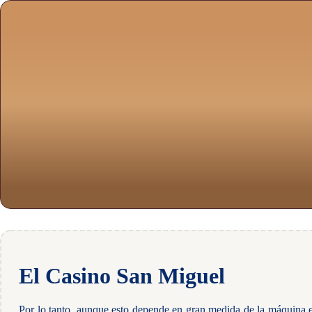
El Casino San Miguel
Por lo tanto, aunque esto depende en gran medida de la máquina en