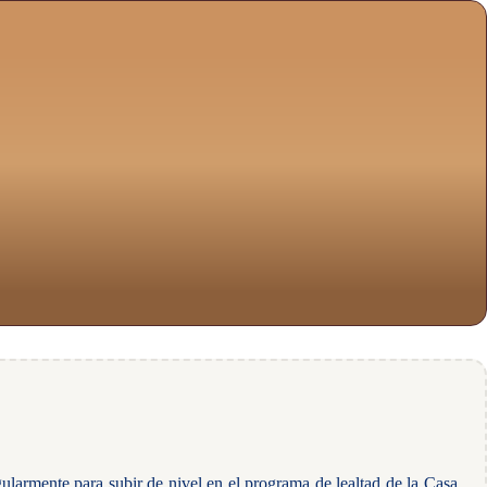
ularmente para subir de nivel en el programa de lealtad de la Casa