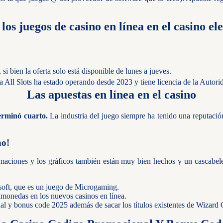
los juegos de casino en línea en el casino el
si bien la oferta solo está disponible de lunes a jueves.
nea All Slots ha estado operando desde 2023 y tiene licencia de la Autor
Las apuestas en línea en el casino
terminó cuarto.
La industria del juego siempre ha tenido una reputació
no!
animaciones y los gráficos también están muy bien hechos y un cascabe
ft, que es un juego de Microgaming.
amonedas en los nuevos casinos en línea.
l y bonus code 2025 además de sacar los títulos existentes de Wizard