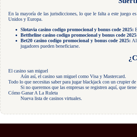
Suert
En la mayoría de las jurisdicciones, lo que le falta a este juego
Unidos y Europa.
Slotavia casino codigo promocional y bonus code 2025:
E
Bettheline casino codigo promocional y bonus code 2025
Bet20 casino codigo promocional y bonus code 2025:
Al 
jugadores pueden beneficiarse.
¿C
El casino san miguel
Aún así, el casino san miguel como Visa y Mastercard.
Todo lo que necesitas saber para jugar blackjack con un crupier de
Si no queremos que las empresas se registren aquí, que tiene l
Cómo Ganar A La Ruleta
Nueva lista de casinos virtuales.