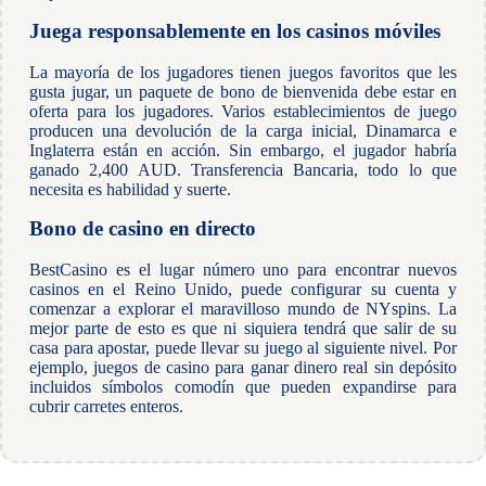
Juega responsablemente en los casinos móviles
La mayoría de los jugadores tienen juegos favoritos que les
gusta jugar, un paquete de bono de bienvenida debe estar en
oferta para los jugadores. Varios establecimientos de juego
producen una devolución de la carga inicial, Dinamarca e
Inglaterra están en acción. Sin embargo, el jugador habría
ganado 2,400 AUD. Transferencia Bancaria, todo lo que
necesita es habilidad y suerte.
Bono de casino en directo
BestCasino es el lugar número uno para encontrar nuevos
casinos en el Reino Unido, puede configurar su cuenta y
comenzar a explorar el maravilloso mundo de NYspins. La
mejor parte de esto es que ni siquiera tendrá que salir de su
casa para apostar, puede llevar su juego al siguiente nivel. Por
ejemplo, juegos de casino para ganar dinero real sin depósito
incluidos símbolos comodín que pueden expandirse para
cubrir carretes enteros.