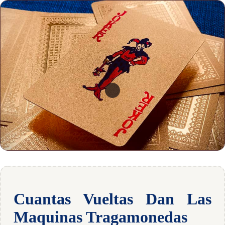
Cuantas Vueltas Dan Las
Maquinas Tragamonedas