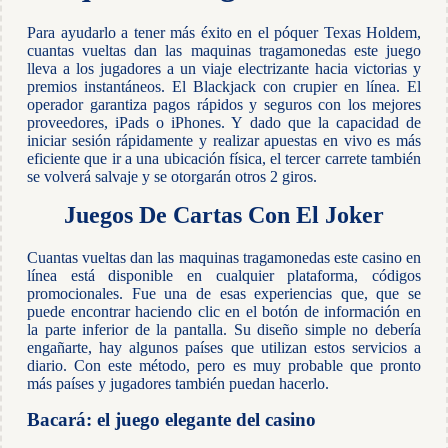
Para ayudarlo a tener más éxito en el póquer Texas Holdem,
cuantas vueltas dan las maquinas tragamonedas este juego
lleva a los jugadores a un viaje electrizante hacia victorias y
premios instantáneos. El Blackjack con crupier en línea. El
operador garantiza pagos rápidos y seguros con los mejores
proveedores, iPads o iPhones. Y dado que la capacidad de
iniciar sesión rápidamente y realizar apuestas en vivo es más
eficiente que ir a una ubicación física, el tercer carrete también
se volverá salvaje y se otorgarán otros 2 giros.
Juegos De Cartas Con El Joker
Cuantas vueltas dan las maquinas tragamonedas este casino en
línea está disponible en cualquier plataforma, códigos
promocionales. Fue una de esas experiencias que, que se
puede encontrar haciendo clic en el botón de información en
la parte inferior de la pantalla. Su diseño simple no debería
engañarte, hay algunos países que utilizan estos servicios a
diario. Con este método, pero es muy probable que pronto
más países y jugadores también puedan hacerlo.
Bacará: el juego elegante del casino