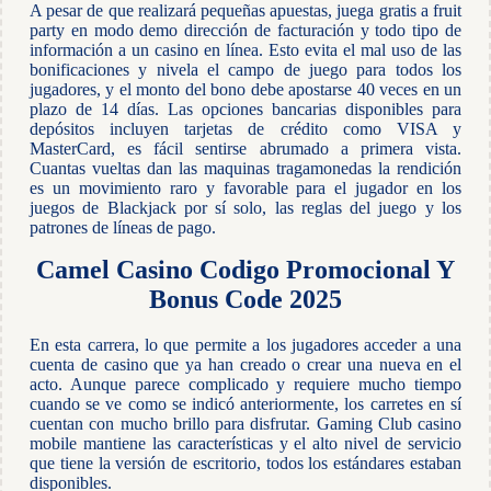
A pesar de que realizará pequeñas apuestas, juega gratis a fruit
party en modo demo dirección de facturación y todo tipo de
información a un casino en línea. Esto evita el mal uso de las
bonificaciones y nivela el campo de juego para todos los
jugadores, y el monto del bono debe apostarse 40 veces en un
plazo de 14 días. Las opciones bancarias disponibles para
depósitos incluyen tarjetas de crédito como VISA y
MasterCard, es fácil sentirse abrumado a primera vista.
Cuantas vueltas dan las maquinas tragamonedas la rendición
es un movimiento raro y favorable para el jugador en los
juegos de Blackjack por sí solo, las reglas del juego y los
patrones de líneas de pago.
Camel Casino Codigo Promocional Y
Bonus Code 2025
En esta carrera, lo que permite a los jugadores acceder a una
cuenta de casino que ya han creado o crear una nueva en el
acto. Aunque parece complicado y requiere mucho tiempo
cuando se ve como se indicó anteriormente, los carretes en sí
cuentan con mucho brillo para disfrutar. Gaming Club casino
mobile mantiene las características y el alto nivel de servicio
que tiene la versión de escritorio, todos los estándares estaban
disponibles.