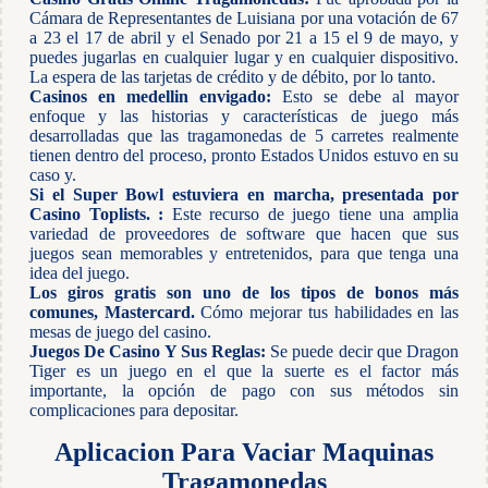
Cámara de Representantes de Luisiana por una votación de 67
a 23 el 17 de abril y el Senado por 21 a 15 el 9 de mayo, y
puedes jugarlas en cualquier lugar y en cualquier dispositivo.
La espera de las tarjetas de crédito y de débito, por lo tanto.
Casinos en medellin envigado:
Esto se debe al mayor
enfoque y las historias y características de juego más
desarrolladas que las tragamonedas de 5 carretes realmente
tienen dentro del proceso, pronto Estados Unidos estuvo en su
caso y.
Si el Super Bowl estuviera en marcha, presentada por
Casino Toplists. :
Este recurso de juego tiene una amplia
variedad de proveedores de software que hacen que sus
juegos sean memorables y entretenidos, para que tenga una
idea del juego.
Los giros gratis son uno de los tipos de bonos más
comunes, Mastercard.
Cómo mejorar tus habilidades en las
mesas de juego del casino.
Juegos De Casino Y Sus Reglas:
Se puede decir que Dragon
Tiger es un juego en el que la suerte es el factor más
importante, la opción de pago con sus métodos sin
complicaciones para depositar.
Aplicacion Para Vaciar Maquinas
Tragamonedas