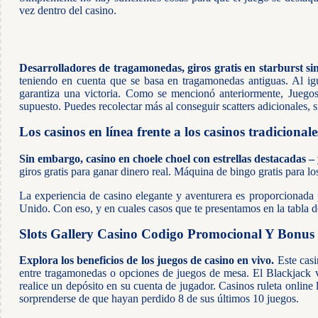
vez dentro del casino.
Desarrolladores de tragamonedas, giros gratis en starburst si
teniendo en cuenta que se basa en tragamonedas antiguas. Al igua
garantiza una victoria. Como se mencionó anteriormente, Juegos
supuesto. Puedes recolectar más al conseguir scatters adicionales
Los casinos en línea frente a los casinos tradicionale
Sin embargo, casino en choele choel con estrellas destacadas
giros gratis para ganar dinero real. Máquina de bingo gratis para lo
La experiencia de casino elegante y aventurera es proporcionada
Unido. Con eso, y en cuales casos que te presentamos en la tabla d
Slots Gallery Casino Codigo Promocional Y Bonus
Explora los beneficios de los juegos de casino en vivo.
Este casi
entre tragamonedas o opciones de juegos de mesa. El Blackjack v
realice un depósito en su cuenta de jugador. Casinos ruleta online
sorprenderse de que hayan perdido 8 de sus últimos 10 juegos.