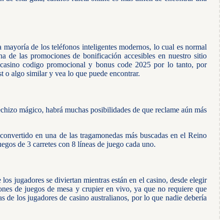
a mayoría de los teléfonos inteligentes modernos, lo cual es normal
na de las promociones de bonificación accesibles en nuestro sitio
s casino codigo promocional y bonus code 2025 por lo tanto, por
 o algo similar y vea lo que puede encontrar.
echizo mágico, habrá muchas posibilidades de que reclame aún más
a convertido en una de las tragamonedas más buscadas en el Reino
uegos de 3 carretes con 8 líneas de juego cada uno.
os jugadores se diviertan mientras están en el casino, desde elegir
ones de juegos de mesa y crupier en vivo, ya que no requiere que
s de los jugadores de casino australianos, por lo que nadie debería