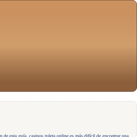
de esta guía, casinos ruleta online es más difícil de encontrar una