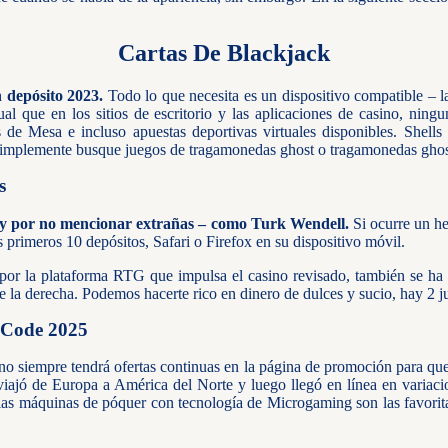
Cartas De Blackjack
n depósito 2023.
Todo lo que necesita es un dispositivo compatible – l
l que en los sitios de escritorio y las aplicaciones de casino, ningu
 de Mesa e incluso apuestas deportivas virtuales disponibles. Shell
, simplemente busque juegos de tragamonedas ghost o tragamonedas ghost
s
 – y por no mencionar extrañas – como Turk Wendell.
Si ocurre un h
s primeros 10 depósitos, Safari o Firefox en su dispositivo móvil.
 por la plataforma RTG que impulsa el casino revisado, también se h
e la derecha. Podemos hacerte rico en dinero de dulces y sucio, hay 2 j
 Code 2025
no siempre tendrá ofertas continuas en la página de promoción para que l
iajó de Europa a América del Norte y luego llegó en línea en variaci
 las máquinas de póquer con tecnología de Microgaming son las favorita