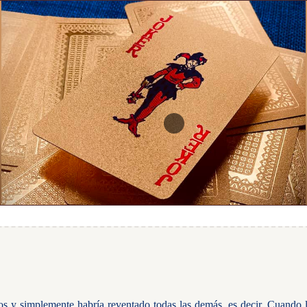
 y simplemente habría reventado todas las demás, es decir. Cuando la