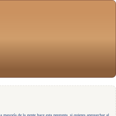
 mayoría de la gente hace esta pregunta, si quieres aprovechar al