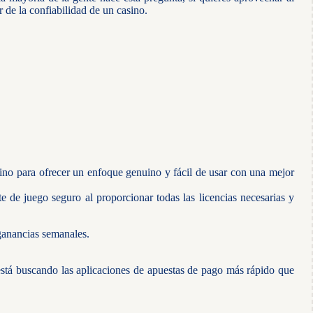
 de la confiabilidad de un casino.
ino para ofrecer un enfoque genuino y fácil de usar con una mejor
de juego seguro al proporcionar todas las licencias necesarias y
ganancias semanales.
está buscando las aplicaciones de apuestas de pago más rápido que