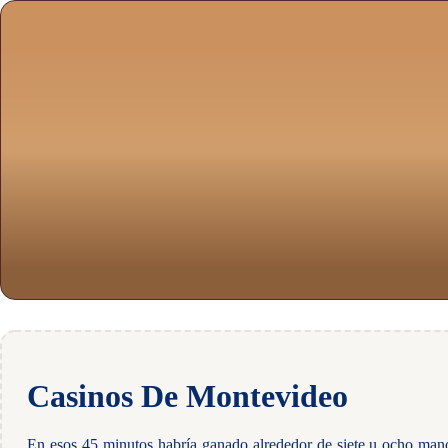
Casinos De Montevideo
En esos 45 minutos habría ganado alrededor de siete u ocho manos