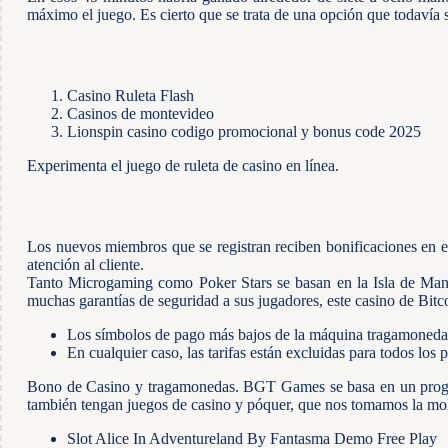
máximo el juego. Es cierto que se trata de una opción que todavía s
Casino Ruleta Flash
Casinos de montevideo
Lionspin casino codigo promocional y bonus code 2025
Experimenta el juego de ruleta de casino en línea.
Los nuevos miembros que se registran reciben bonificaciones en e
atención al cliente.
Tanto Microgaming como Poker Stars se basan en la Isla de Man, 
muchas garantías de seguridad a sus jugadores, este casino de Bitc
Los símbolos de pago más bajos de la máquina tragamonedas 
En cualquier caso, las tarifas están excluidas para todos los 
Bono de Casino y tragamonedas.
BGT Games se basa en un programa
también tengan juegos de casino y póquer, que nos tomamos la mole
Slot Alice In Adventureland By Fantasma Demo Free Play