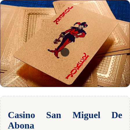
Casino San Miguel De
Abona