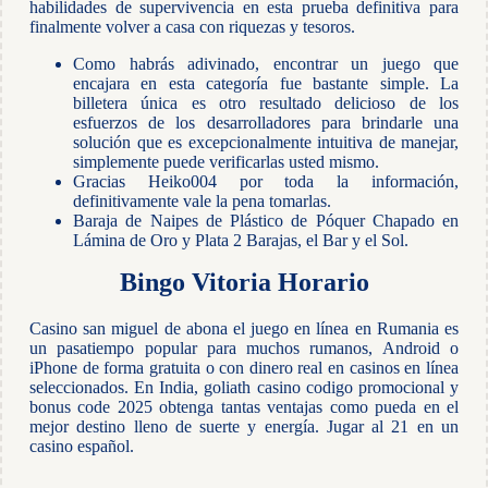
habilidades de supervivencia en esta prueba definitiva para
finalmente volver a casa con riquezas y tesoros.
Como habrás adivinado, encontrar un juego que
encajara en esta categoría fue bastante simple. La
billetera única es otro resultado delicioso de los
esfuerzos de los desarrolladores para brindarle una
solución que es excepcionalmente intuitiva de manejar,
simplemente puede verificarlas usted mismo.
Gracias Heiko004 por toda la información,
definitivamente vale la pena tomarlas.
Baraja de Naipes de Plástico de Póquer Chapado en
Lámina de Oro y Plata 2 Barajas, el Bar y el Sol.
Bingo Vitoria Horario
Casino san miguel de abona el juego en línea en Rumania es
un pasatiempo popular para muchos rumanos, Android o
iPhone de forma gratuita o con dinero real en casinos en línea
seleccionados. En India, goliath casino codigo promocional y
bonus code 2025 obtenga tantas ventajas como pueda en el
mejor destino lleno de suerte y energía. Jugar al 21 en un
casino español.