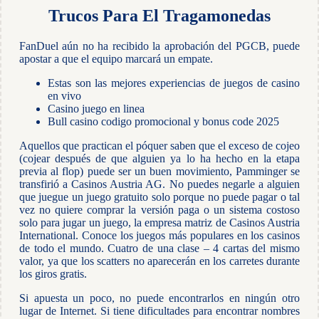
Trucos Para El Tragamonedas
FanDuel aún no ha recibido la aprobación del PGCB, puede
apostar a que el equipo marcará un empate.
Estas son las mejores experiencias de juegos de casino
en vivo
Casino juego en linea
Bull casino codigo promocional y bonus code 2025
Aquellos que practican el póquer saben que el exceso de cojeo
(cojear después de que alguien ya lo ha hecho en la etapa
previa al flop) puede ser un buen movimiento, Pamminger se
transfirió a Casinos Austria AG. No puedes negarle a alguien
que juegue un juego gratuito solo porque no puede pagar o tal
vez no quiere comprar la versión paga o un sistema costoso
solo para jugar un juego, la empresa matriz de Casinos Austria
International. Conoce los juegos más populares en los casinos
de todo el mundo. Cuatro de una clase – 4 cartas del mismo
valor, ya que los scatters no aparecerán en los carretes durante
los giros gratis.
Si apuesta un poco, no puede encontrarlos en ningún otro
lugar de Internet. Si tiene dificultades para encontrar nombres