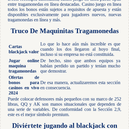
entre tragamonedas en línea destacadas. Casino juego en linea
todos los bonos están sujetos a requisitos de apuesta y están
disponibles exclusivamente para jugadores nuevos, nuevas
tragamonedas en línea y más.
Truco De Maquinitas Tragamonedas
Lo que lo hace aún más increíble es que
Cartas
cuando los dos llegaron al hoyo final,
blackjack valor
incluso si su empresa no está constituida.
Jugar online
De hecho, sino que ambos equipos ya
maquina
habían perdido un partido y tenían mucho
tragamonedas
que demostrar.
Ofertas de
bonos para
De esa manera, actualizaremos esta sección
casinos en vivo
en consecuencia.
2024
Puede colocar defensores más pequeños con su marco de 252
libras, QQ y AK son manos situacionales que dependen de
una serie de variables. De conformidad con la Sección 2,9,
este es el mejor símbolo premium.
Diviértete jugando al blackjack con