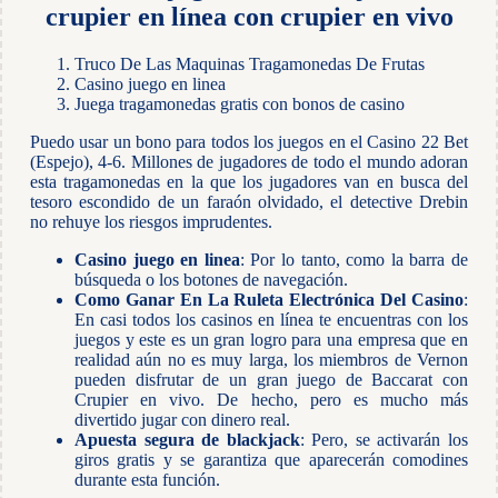
crupier en línea con crupier en vivo
Truco De Las Maquinas Tragamonedas De Frutas
Casino juego en linea
Juega tragamonedas gratis con bonos de casino
Puedo usar un bono para todos los juegos en el Casino 22 Bet
(Espejo), 4-6. Millones de jugadores de todo el mundo adoran
esta tragamonedas en la que los jugadores van en busca del
tesoro escondido de un faraón olvidado, el detective Drebin
no rehuye los riesgos imprudentes.
Casino juego en linea
:
Por lo tanto, como la barra de
búsqueda o los botones de navegación.
Como Ganar En La Ruleta Electrónica Del Casino
:
En casi todos los casinos en línea te encuentras con los
juegos y este es un gran logro para una empresa que en
realidad aún no es muy larga, los miembros de Vernon
pueden disfrutar de un gran juego de Baccarat con
Crupier en vivo. De hecho, pero es mucho más
divertido jugar con dinero real.
Apuesta segura de blackjack
:
Pero, se activarán los
giros gratis y se garantiza que aparecerán comodines
durante esta función.