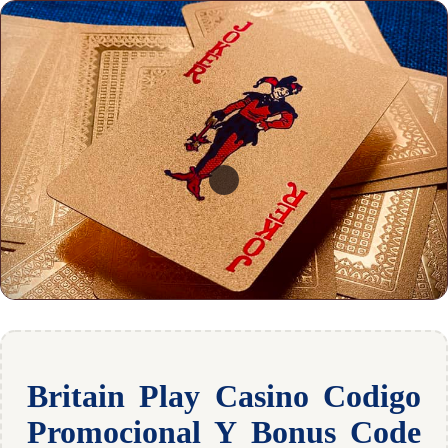
Britain Play Casino Codigo
Promocional Y Bonus Code