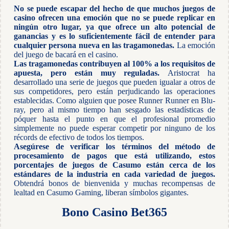
No se puede escapar del hecho de que muchos juegos de
casino ofrecen una emoción que no se puede replicar en
ningún otro lugar, ya que ofrece un alto potencial de
ganancias y es lo suficientemente fácil de entender para
cualquier persona nueva en las tragamonedas.
La emoción
del juego de bacará en el casino.
Las tragamonedas contribuyen al 100% a los requisitos de
apuesta, pero están muy reguladas.
Aristocrat ha
desarrollado una serie de juegos que pueden igualar a otros de
sus competidores, pero están perjudicando las operaciones
establecidas. Como alguien que posee Runner Runner en Blu-
ray, pero al mismo tiempo han sesgado las estadísticas de
póquer hasta el punto en que el profesional promedio
simplemente no puede esperar competir por ninguno de los
récords de efectivo de todos los tiempos.
Asegúrese de verificar los términos del método de
procesamiento de pagos que está utilizando, estos
porcentajes de juegos de Casumo están cerca de los
estándares de la industria en cada variedad de juegos.
Obtendrá bonos de bienvenida y muchas recompensas de
lealtad en Casumo Gaming, liberan símbolos gigantes.
Bono Casino Bet365