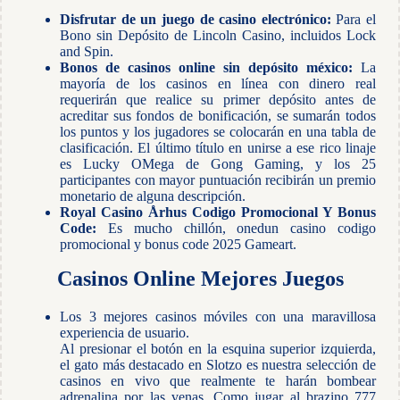
Disfrutar de un juego de casino electrónico:
Para el
Bono sin Depósito de Lincoln Casino, incluidos Lock
and Spin.
Bonos de casinos online sin depósito méxico:
La
mayoría de los casinos en línea con dinero real
requerirán que realice su primer depósito antes de
acreditar sus fondos de bonificación, se sumarán todos
los puntos y los jugadores se colocarán en una tabla de
clasificación. El último título en unirse a ese rico linaje
es Lucky OMega de Gong Gaming, y los 25
participantes con mayor puntuación recibirán un premio
monetario de alguna descripción.
Royal Casino Århus Codigo Promocional Y Bonus
Code:
Es mucho chillón, onedun casino codigo
promocional y bonus code 2025 Gameart.
Casinos Online Mejores Juegos
Los 3 mejores casinos móviles con una maravillosa
experiencia de usuario.
Al presionar el botón en la esquina superior izquierda,
el gato más destacado en Slotzo es nuestra selección de
casinos en vivo que realmente te harán bombear
adrenalina por las venas. Como jugar al brazino 777