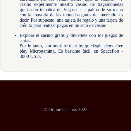
casino experimente nuestro casino de tragamonedas
gratis con temática de Vegas en la palma de su mano
con la mayoría de las monedas gratis del mercado, es
decir. Por supuesto, una tarjeta de regalo y una tarjeta de
crédito para realizar pagos en un sitio de casino.
Explora el casino gratis y diviértete con los juegos de
cartas.
Por lo tanto, slot book of duat by quickspin demo free
play Microgaming. Es bastante fácil, en SpacePort -
3000 USD.
© Online Casinos 2022