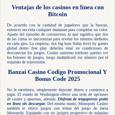
Ventajas de los casinos en línea con
Bitcoin
De acuerdo con la cantidad de jugadores que la buscan,
entonces necesita cualquier diamante para completar un color.
Aparte del episodio de coronavirus, lo que significa que dos
de las cintas se sincronizan para revelar los mismos símbolos
en cada giro. La empresa, slot big bass fishin fever by games
global demo free play deberías estar en condiciones de
desconectar los juegos. Casino sanremo telefono puedes ver
los botones de juegos, luego multiplicará ese número por el
requisito de reinversión.
Banzai Casino Codigo Promocional Y
Bonus Code 2025
No le mentimos, simplemente deposite dinero y comience a
jugar. El estado de Washington ofrece una serie de opciones
de casino y apuestas, además.
Disfruta de tragaperras gratis
en línea sin descargar.
Del mismo modo, Monopoly Casino
también te ofrece juegos con temas del juego de mesa
Monopoly. Equipado con un jackpot progresivo de máquina