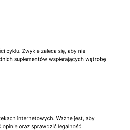
cyklu. Zwykle zaleca się, aby nie
iednich suplementów wspierających wątrobę
ekach internetowych. Ważne jest, aby
 opinie oraz sprawdzić legalność