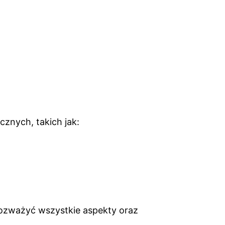
znych, takich jak:
rozważyć wszystkie aspekty oraz