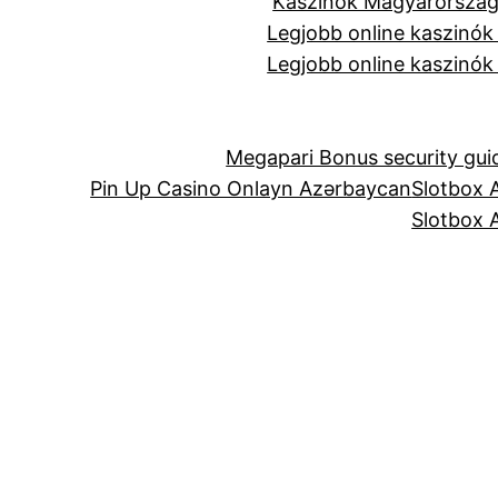
Kaszinók Magyarországon
Legjobb online kaszinó
Legjobb online kaszinó
Megapari Bonus security guid
Pin Up Casino Onlayn Azərbaycan
Slotbox 
Slotbox 