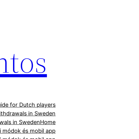
ntos
ide for Dutch players
ithdrawals in Sweden
wals in Sweden
Home
si módok és mobil app