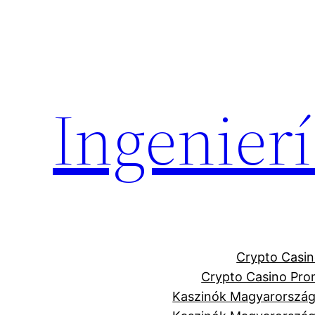
Skip
to
content
Ingenier
Crypto Casi
Crypto Casino Pro
Kaszinók Magyarországon