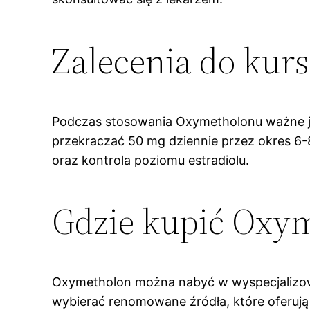
Zalecenia do kur
Podczas stosowania Oxymetholonu ważne jes
przekraczać 50 mg dziennie przez okres 6
oraz kontrola poziomu estradiolu.
Gdzie kupić Oxy
Oxymetholon można nabyć w wyspecjalizowa
wybierać renomowane źródła, które oferują