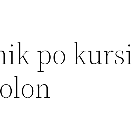
ik po kurs
olon