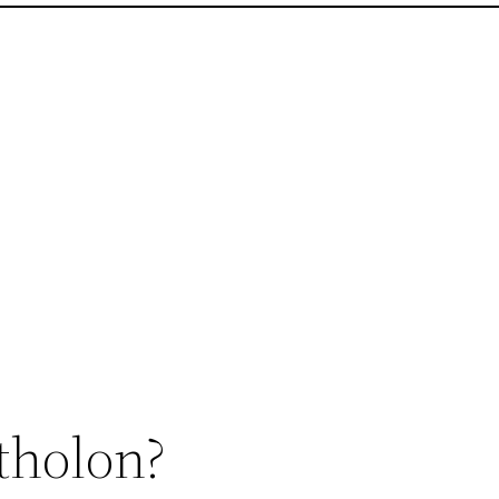
tholon?