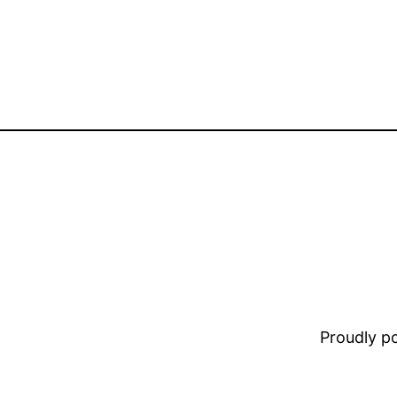
Proudly 